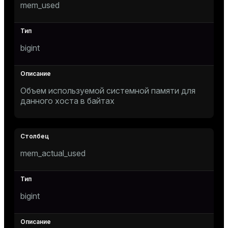
mem_used
er
_indexes_disk
indexes_licensing
bigint
ompressed
Объем используемой системной памяти для
данного хоста в байтах
s
mem_actual_used
_diskspace
bigint
r_query
r_segment