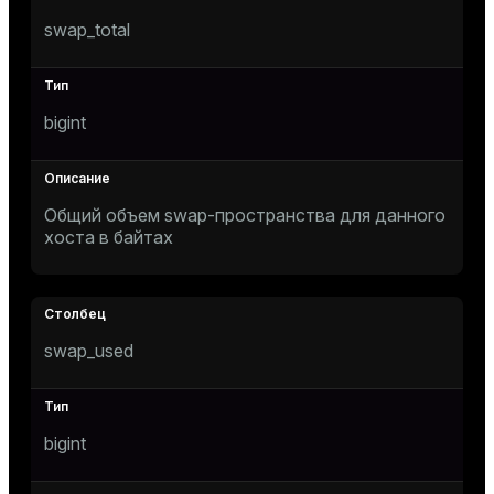
swap_total
ion
bigint
Общий объем swap-пространства для данного
хоста в байтах
swap_used
bigint