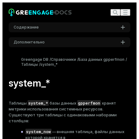
Содержание
Дополнительно
Настройки
Greengage DB
Справочники
База данных gpperfmon
Таблицы
system_*
Шрифт
Inter
system_*
Шрифт кода
Roboto Mono
system_*
gpperfmon
Таблицы
базы данных
хранят
метрики использования системных ресурсов.
Существуют три таблицы с одинаковыми наборами
столбцов:
Размер шрифта
Средний
system_now
— внешняя таблица, файлы данных
которой хранятся в