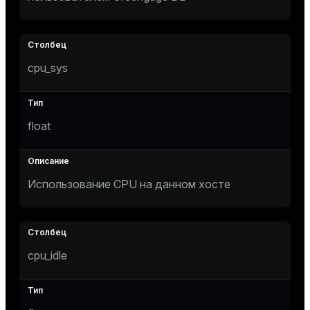
cpu_sys
float
Использование CPU на данном хосте
cpu_idle