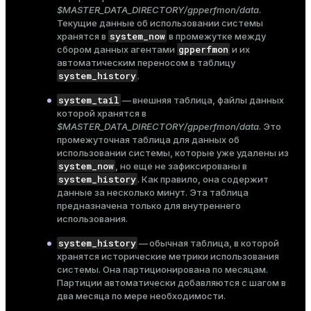
$MASTER_DATA_DIRECTORY/gpperfmon/data
Тема
.
Текущие данные об использовании системы
Темная
system_now
Светлая
Сепия
хранятся в
в промежутке между
gpperfmon
сбором данных агентами
и их
автоматическим переносом в таблицу
system_history
.
system_tail
— внешняя таблица, файлы данных
которой хранятся в
$MASTER_DATA_DIRECTORY/gpperfmon/data
. Это
промежуточная таблица для данных об
использовании системы, которые уже удалены из
system_now
, но еще не зафиксированы в
system_history
. Как правило, она содержит
данные за несколько минут. Эта таблица
предназначена только для внутреннего
использования.
system_history
— обычная таблица, в которой
ry
хранятся исторические метрики использования
системы. Она партиционирована по месяцам.
Партиции автоматически добавляются с шагом в
два месяца по мере необходимости.