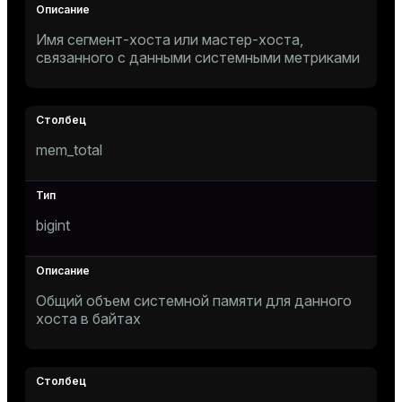
er_segment
Имя сегмент-хоста или мастер-хоста,
связанного с данными системными метриками
queue
end
ement
mem_total
s
bigint
indexes
Общий объем системной памяти для данного
хоста в байтах
and_indexes_disk
ations
isk