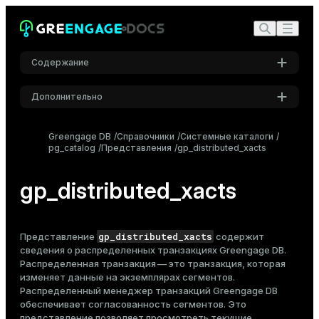
Содержание
Дополнительно
Настройки
Greengage DB
Справочники
Системные каталоги
pg_catalog
Представления
Шрифт
gp_distributed_xacts
Inter
gp_distributed_xacts
Шрифт кода
Roboto Mono
gp_distributed_xacts
Представление
содержит
сведения о распределенных транзакциях Greengage DB.
Распределенная транзакция — это транзакция, которая
изменяет данные на экземплярах сегментов.
Размер шрифта
Распределенный менеджер транзакций Greengage DB
Средний
обеспечивает согласованность сегментов. Это
представление позволяет просмотреть текущие