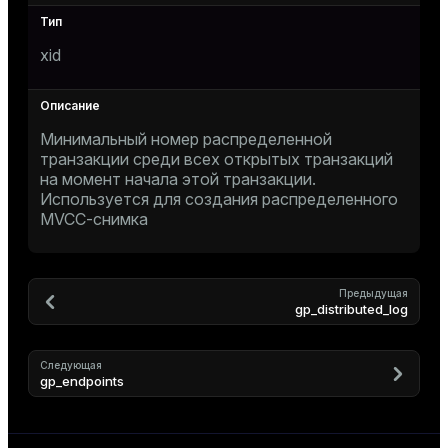
er
xid
Минимальный номер распределенной
транзакции среди всех открытых транзакций
на момент начала этой транзакции.
Используется для создания распределенного
MVCC-снимка
Предыдущая
gp_distributed_log
ges
Следующая
gp_endpoints
e
ngs