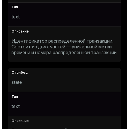
tion
text
s
Идентификатор распределенной транзакции.
Состоит из двух частей — уникальной метки
времени и номера распределенной транзакции
ckend
state
n_versions
ns
text