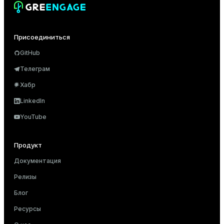
e
Присоединиться
GitHub
g_value_diffs
Телеграм
Хабр
LinkedIn
YouTube
er_host
Продукт
er_segment
Документация
Релизы
Блог
queue
Ресурсы
end