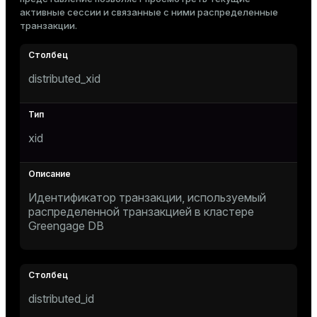
Тема
активные сессии и связанные с ними распределенные
транзакции.
Темная
Светлая
Сепия
distributed_xid
xid
Идентификатор транзакции, используемый
распределенной транзакцией в кластере
Greengage DB
ry
distributed_id