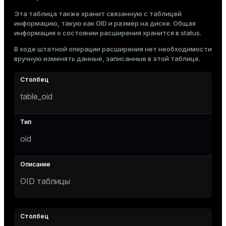
Тема
Эта таблица также хранит связанную с таблицей
информацию, такую как OID и размер на диске. Общая
Темная
Светлая
Сепия
информация о состоянии расширения хранится в
status
.
В ходе штатной операции расширения нет необходимости
вручную изменять данные, записанные в этой таблице.
table_oid
oid
OID таблицы
ry