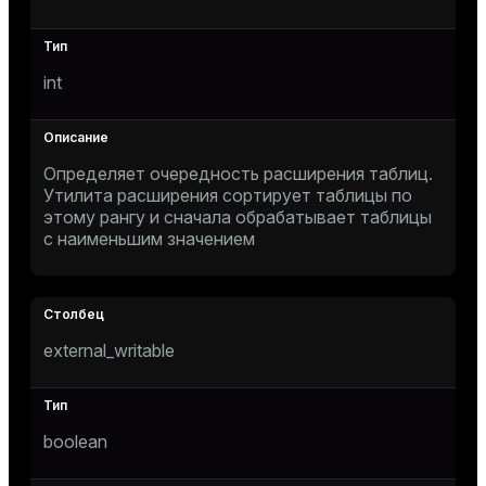
er
isk
_indexes_disk
int
indexes_licensing
Определяет очередность расширения таблиц.
ompressed
Утилита расширения сортирует таблицы по
этому рангу и сначала обрабатывает таблицы
с наименьшим значением
s
external_writable
_diskspace
boolean
r_query