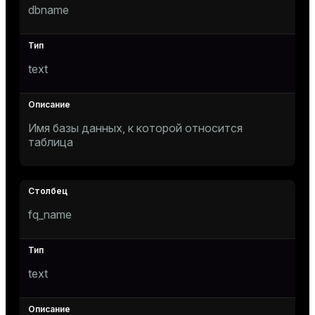
dbname
tion
ges
s)
text
regclass)
e
ngs
gclass)
Имя базы данных, к которой относится
таблица
ass)
e
ction_info(oid)
regclass)
fq_name
g_value_diffs
_info(regclass)
ameter_name')
text