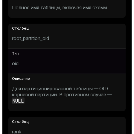
er_host
Полное имя таблицы, включая имя схемы
er_segment
queue
root_partition_oid
end
ement
oid
Для партиционированной таблицы — OID
корневой партиции. В противном случае —
NULL
indexes
rank
and_indexes_disk