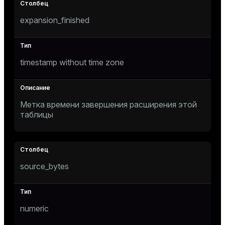
s
expansion_finished
timestamp without time zone
ckend
Метка времени завершения расширения этой
таблицы
n_versions
ns
source_bytes
numeric