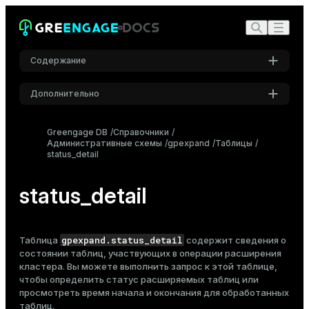
Содержание
Дополнительно
Настройки
Greengage DB
Справочники
Административные схемы
Шрифт
gpexpand
Таблицы
status_detail
Inter
status_detail
Шрифт кода
Roboto Mono
gpexpand.status_detail
Таблица
содержит сведения о
состоянии таблиц, участвующих в операции
расширения
кластера
. Вы можете выполнить запрос к этой таблице,
Размер шрифта
чтобы определить статус расширяемых таблиц или
Средний
просмотреть время начала и окончания для обработанных
таблиц.