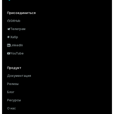
er
Присоединиться
GitHub
Телеграм
Хабр
LinkedIn
YouTube
Продукт
Документация
Релизы
ges
Блог
Ресурсы
e
О нас
ngs