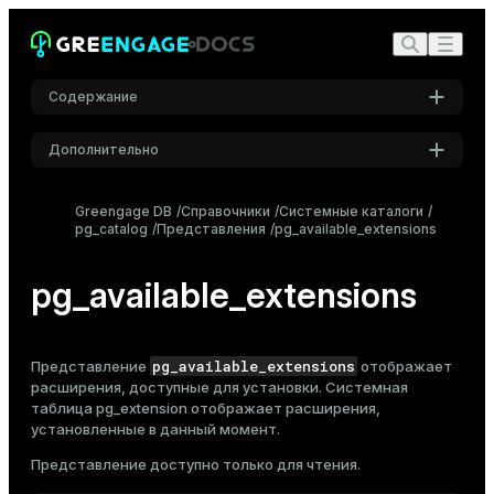
Содержание
Дополнительно
Настройки
Greengage DB
Справочники
Системные каталоги
pg_catalog
Представления
Шрифт
pg_available_extensions
Inter
pg_available_extensions
Шрифт кода
Roboto Mono
pg_available_extensions
Представление
отображает
расширения, доступные для установки. Системная
таблица
pg_extension
отображает расширения,
установленные в данный момент.
Размер шрифта
Средний
Представление доступно только для чтения.