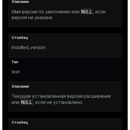
NULL
Имя версии по умолчанию или
, если
tion
версия не указана
s
installed_version
ckend
text
n_versions
Текущая установленная версия расширения
ns
NULL
или
, если не установлено