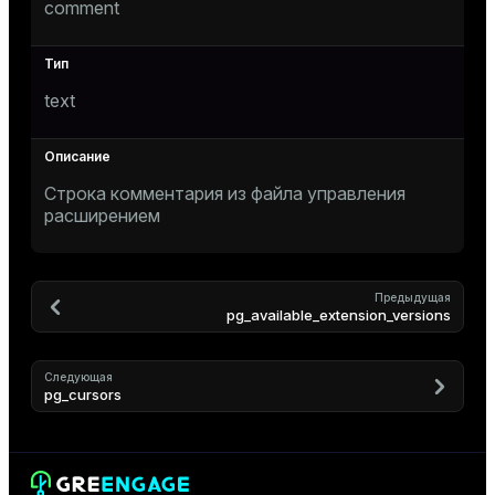
comment
text
Строка комментария из файла управления
s
расширением
Предыдущая
pg_available_extension_versions
Следующая
pg_cursors
ations