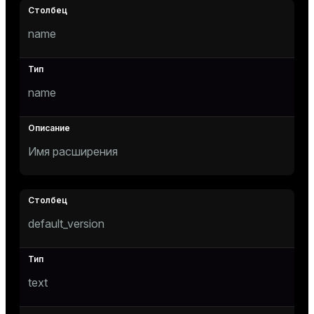
Тема
name
Темная
Светлая
Сепия
name
Имя расширения
default_version
ry
text