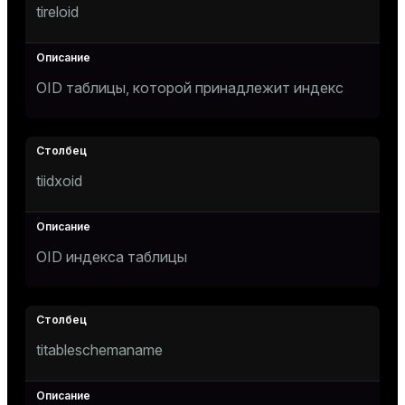
tireloid
Тема
Темная
Светлая
Сепия
OID таблицы, которой принадлежит индекс
tiidxoid
OID индекса таблицы
ry
titableschemaname