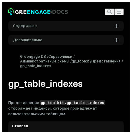
Содержание
Дополнительно
Настройки
Greengage DB
Справочники
Административные схемы
Шрифт
gp_toolkit
Представления
gp_table_indexes
Inter
gp_table_indexes
Шрифт кода
Roboto Mono
gp_toolkit.gp_table_indexes
Представление
отображает
индексы
, которые принадлежат
пользовательским таблицам.
Размер шрифта
Средний