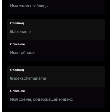
Имя схемы таблицы
ges
tion
s
e
titablename
ngs
e
Имя таблицы
ckend
g_value_diffs
n_versions
tiindexschemaname
ns
Имя схемы, содержащей индекс
er_host