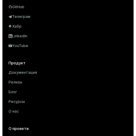
er
GitHub
_indexes_disk
Телеграм
indexes_licensing
Хабр
LinkedIn
ompressed
YouTube
Продукт
s
Документация
Релизы
Блог
Ресурсы
_diskspace
О нас
r_query
О проекте
r_segment