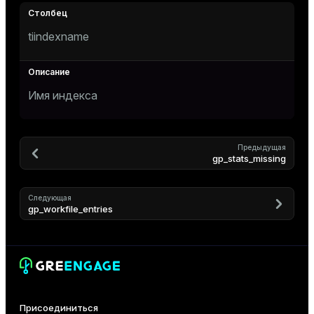
er_segment
tiindexname
queue
end
Имя индекса
ement
s
Предыдущая
gp_stats_missing
Следующая
gp_workfile_entries
indexes
and_indexes_disk
ations
Присоединиться
isk