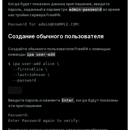
Когда будет показано данное приглашение, введите
ion
admin-password
пароль, заданный в параметре
во время
настройки сервера FreeIPA
:
Password for admin@EXAMPLE.COM:
Создание обычного пользователя
Создайте обычного пользователя FreeIPA с помощью
ipa user-add
команды
:
$ 
ipa user-add alice \

  --first=Alice \

  --last=Johnson \

  --password
Enter
Введите пароль и нажмите
, когда будут показаны
эти приглашения:
Password:

Enter Password again to verify:
Результат должен выглядеть следующим образом: