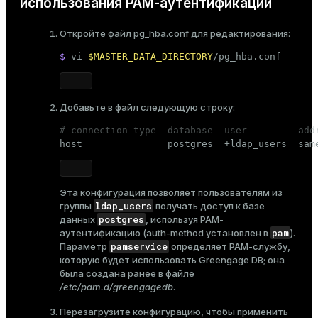
использования PAM-аутентификации
Откройте файл
pg_hba.conf
для редактирования:
$ 
vi 
$MASTER_DATA_DIRECTORY
/pg_hba.conf
Добавьте в файл следующую строку:
# connection-type  database  user         add

host               postgres  +ldap_users  sam
Эта конфигурация позволяет пользователям из
ldap_users
группы
получать доступ к базе
postgres
данных
, используя PAM-
pam
аутентификацию (
auth-method
установлен в
).
pamservice
Параметр
определяет PAM-службу,
которую будет использовать Greengage DB; она
была создана ранее в файле
/etc/pam.d/greengagedb
.
Перезагрузите конфигурацию, чтобы применить