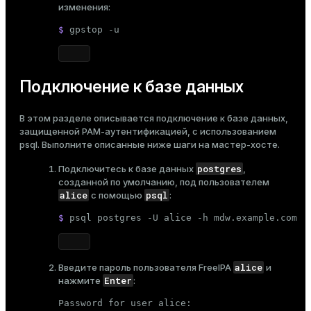
изменения:
$ 
gpstop -u
Подключение к базе данных
В этом разделе описывается подключение к базе данных,
защищенной PAM-аутентификацией, с использованием
psql
. Выполните описанные ниже шаги на мастер-хосте.
postgres
Подключитесь к базе данных
,
созданной по умолчанию, под пользователем
alice
psql
с помощью
:
$ 
psql postgres -U alice -h mdw.example.com
alice
Введите пароль
пользователя FreeIPA
и
Enter
нажмите
:
Password for user alice: