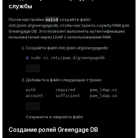
службы
nslcd
После настройки
создайте файл
/etc/pam.d/greengagedb
, чтобы настроить службу PAM для
Greengage DB. Это позволит выполнять аутентификацию
пользователей через LDAP с использованием PAM.
Создайте файл
/etc/pam.d/greengagedb
:
$ 
sudo
 vi /etc/pam.d/greengagedb
Добавьте в файл следующие строки:
auth        required      pam_ldap.so

account     sufficient    pam_ldap.so
Сохраните и закройте файл.
Создание ролей Greengage DB