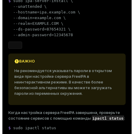
$ 
sudo
 ipa-server-install \

  --unattended \

er
_indexes_disk
  --hostname=ipa.example.com \

  --domain=example.com \

indexes_licensing
  --realm=EXAMPLE.COM \

  --ds-password=87654321 \

  --admin-password=12345678
ompressed
ВАЖНО
s
Не рекомендуется указывать пароли в открытом
виде при настройке сервера FreeIPA в
неинтерактивном режиме. В качестве более
безопасной альтернативы вы можете загружать
пароли из переменных окружения.
_diskspace
Когда настройка сервера FreeIPA завершена, проверьте
r_query
ipactl status
состояние сервисов с помощью команды
:
r_segment
$ 
sudo
 ipactl status