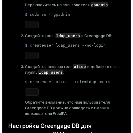
gpadmin
Переключитесь на пользователя
:
$ 
sudo
 su - gpadmin
ldap_users
Создайте роль
в Greengage DB:
$ 
createuser ldap_users --no-login
alice
Создайте пользователя
и добавьте его в
ldap_users
группу
:
$ 
createuser alice --role=ldap_users
Обратите внимание, что имя пользователя
Greengage DB должно совпадать с
именем
пользователя FreeIPA
.
Настройка Greengage DB для