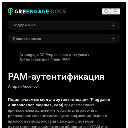
Содержание
Предварительные требования
Дополнительно
Настройка сервера FreeIPA
Установка библиотек FreeIPA
Настройки
Greengage DB
Управление доступом
Настройка сервера FreeIPA
Аутентификация
Типы
Шрифт
PAM
Создание пользователя FreeIPA
Inter
Аутентификация в качестве администратора
PAM-аутентификация
Создание обычного пользователя
Шрифт кода
Андрей Аксенов
Настройка мастера Greengage DB
Roboto Mono
Установка пакета PAM для LDAP
Подключаемые модули аутентификации (Pluggable
Настройка nslcd
Authentication Modules, PAM)
предоставляют
приложениям единый интерфейс для работы с
Создание файла конфигурации PAM-службы
Размер шрифта
различными механизмами аутентификации. Вместо
Средний
Создание ролей Greengage DB
прямого взаимодействия с каждой системой
Настройка Greengage DB для использования PAM-
аутентификации приложение обращается к PAM для