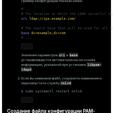
Пример конфигурации показан ниже:
# ...
# The location at which the LDAP server(s) sh
uri
ldap://ipa.example.com/
# The search base that will be used for all q
base
dc=example,dc=com
# ...
uri
base
Значения параметров
и
устанавливаются автоматически на основе
libpam-
информации, указанной при установке
ldapd
.
Если вы изменили файл, сохраните изменения и
nslcd
перезапустите службу
:
$ 
sudo
 systemctl restart nslcd
Создание файла конфигурации PAM-