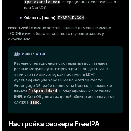
ipa.example.com
, операционная система — RHEL
или CentOS.
ges
s)
tion
EXAMPLE.COM
Область (realm)
:
.
regclass)
s
Используйте имена хостов, полные доменные имена
e
(FQDN) и имя области, соответствующие вашему
окружению.
ngs
gclass)
ass)
ПРИМЕЧАНИЕ
e
ction_info(oid)
Разные операционные системы предоставляют
разные модули аутентификации LDAP для PAM. В
ckend
regclass)
этой статье описано, как настроить LDAP-
аутентификацию через PAM на мастер-хосте
g_value_diffs
_info(regclass)
Greengage DB, работающем на Ubuntu, с помощью
libpam-ldapd
n_versions
пакета
. В операционных системах
ameter_name')
RHEL и CentOS для этих целей обычно используется
ns
sssd
служба
.
Настройка сервера FreeIPA
er_host