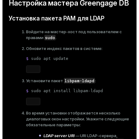
Настройка мастера Greengage DB
Установка пакета PAM для LDAP
Войдите на мастер-хост под пользователем с
sudo
правами
.
Обновите индекс пакетов в системе:
$ 
sudo
 apt update
libpam-ldapd
Установите пакет
:
$ 
sudo
 apt install libpam-ldapd
Во время установки отображается несколько
диалоговых окон настройки. Укажите следующие
обязательные параметры:
LDAP server URI
— URI LDAP-сервера,