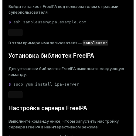
er_segment
Войдите на хост FreeIPA под пользователем с правами
суперпользователя:
$ 
ssh sampleuser@ipa.example.com
queue
end
sampleuser
В этом примере имя пользователя —
.
ement
Установка библиотек FreeIPA
s
Для установки библиотек FreeIPA выполните следующую
команду:
$ 
sudo
 yum install ipa-server
indexes
Настройка сервера FreeIPA
Выполните команду ниже, чтобы запустить настройку
and_indexes_disk
сервера FreeIPA в неинтерактивном режиме:
ations
isk