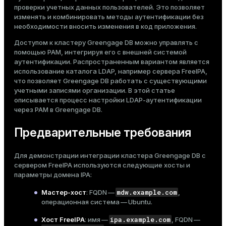
аутентификации
проверки учетных данных пользователей. Это позволяет
Тема
изменять и комбинировать методы аутентификации без
Подключение к базе данных
Темная
Светлая
Сепия
необходимости вносить изменения в код приложения.
Доступом к кластеру Greengage DB можно управлять с
помощью PAM, интегрируя его с внешней системой
аутентификации. Распространенным вариантом является
использование каталога LDAP, например
сервера FreeIPA
,
что позволяет Greengage DB работать с существующими
учетными записями организации. В этой статье
описывается процесс настройки LDAP-аутентификации
через PAM в Greengage DB.
Предварительные требования
Для демонстрации интеграции кластера Greengage DB с
сервером FreeIPA используются следующие хосты и
параметры домена IPA:
ry
mdw.example.com
Мастер-хост
: FQDN —
,
операционная система — Ubuntu.
ipa.example.com
Хост FreeIPA
: имя —
, FQDN —