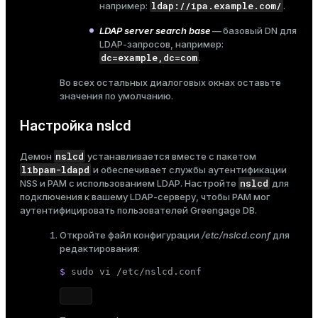
ldap://ipa.example.com/
например:
.
LDAP server search base
— базовый DN для
LDAP-запросов, например:
dc=example,dc=com
.
Во всех остальных диалоговых окнах оставьте
значения по умолчанию.
Настройка nslcd
nslcd
Демон
устанавливается вместе с пакетом
libpam-ldapd
и обеспечивает службы аутентификации
nslcd
NSS и PAM с использованием LDAP. Настройте
для
подключения к вашему LDAP-серверу, чтобы PAM мог
аутентифицировать пользователей Greengage DB.
Откройте файл конфигурации
/etc/nslcd.conf
для
редактирования:
$ 
sudo
 vi /etc/nslcd.conf