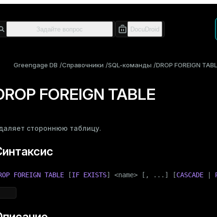
Greengage DB
Справочники
SQL-команды
DROP FOREIGN TAB
DROP FOREIGN TABLE
даляет
стороннюю таблицу
.
Синтаксис
ROP
FOREIGN
TABLE
 [
IF
EXISTS
] <name> [, ...] [
CASCADE
 | 
Описание