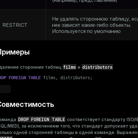
(например, представления)
Не удалять стороннюю таблицу, ес
RESTRICT
нее зависят какие-либо объекты.
Используется по умолчанию
Примеры
films
distributors
даление сторонних таблиц
и
ROP
FOREIGN
TABLE
 films, distributors;
Совместимость
DROP FOREIGN TABLE
оманда
соответствует стандарту ISO/I
SQL/MED), за исключением того, что стандарт допускает уд
олько одной сторонней таблицы в одной команде. Выраже