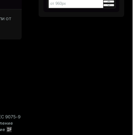
ли от
EC 9075-9
аление
IF
ние