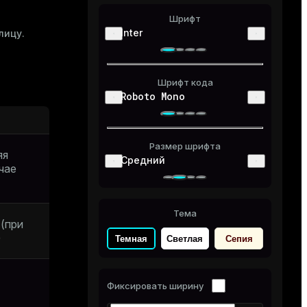
Шрифт
Inter
лицу.
Шрифт кода
Roboto Mono
Размер шрифта
яя
Средний
чае
Тема
(при
)
Темная
Светлая
Сепия
Фиксировать ширину