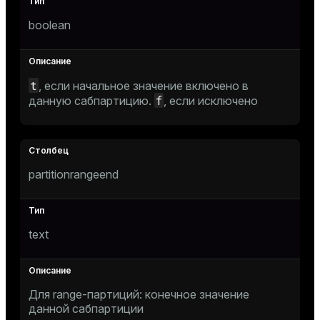
boolean
s
t
, если начальное значение включено в
f
данную сабпартицию.
, если исключено
_diskspace
partitionrangeend
r_query
r_segment
text
s)
regclass)
Для range-партиций: конечное значение
данной сабпартиции