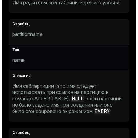
Имя родительской таблицы верхнего уровня
tion
s
partitionname
name
ckend
Имя сабпартиции (это имя следует
использовать при ссылке на партицию в
n_versions
NULL
команде
ALTER TABLE
).
, если партиции
не было задано имя при создании или оно
ns
EVERY
было сгенерировано выражением