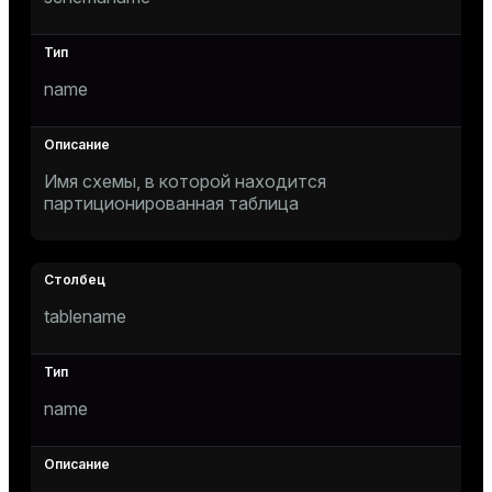
Тема
Темная
Светлая
Сепия
name
Имя схемы, в которой находится
партиционированная таблица
tablename
ry
name