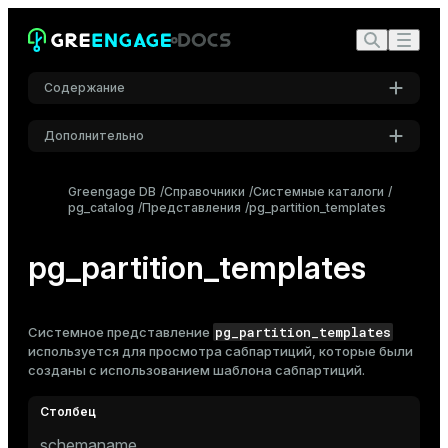
Содержание
Дополнительно
Настройки
Greengage DB
Справочники
Системные каталоги
pg_catalog
Представления
Шрифт
pg_partition_templates
Inter
pg_partition_templates
Шрифт кода
Roboto Mono
pg_partition_templates
Системное представление
используется для просмотра сабпартиций, которые были
созданы с использованием шаблона
сабпартиций
.
Размер шрифта
Средний
schemaname