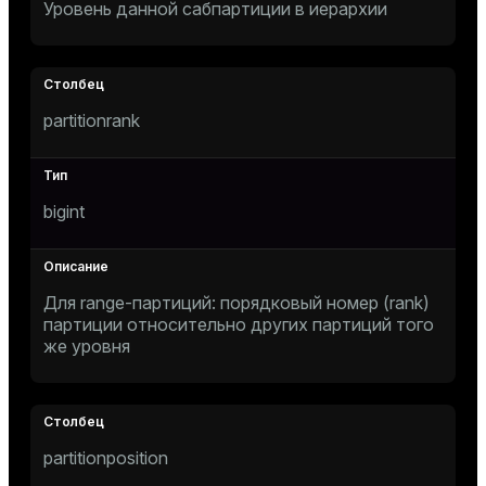
Уровень данной сабпартиции в иерархии
er
partitionrank
bigint
Для range-партиций: порядковый номер (rank)
партиции относительно других партиций того
же уровня
ges
e
partitionposition
ngs