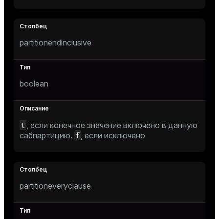
gclass)
ass)
partitionendinclusive
ction_info(oid)
regclass)
_info(regclass)
boolean
ameter_name')
t
, если конечное значение включено в данную
f
сабпартицию.
, если исключено
partitioneveryclause