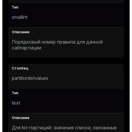
smallint
e
g_value_diffs
Порядковый номер правила для данной
сабпартиции
partitionlistvalues
er_host
er_segment
text
queue
end
Для list-партиций: значения списка, связанные