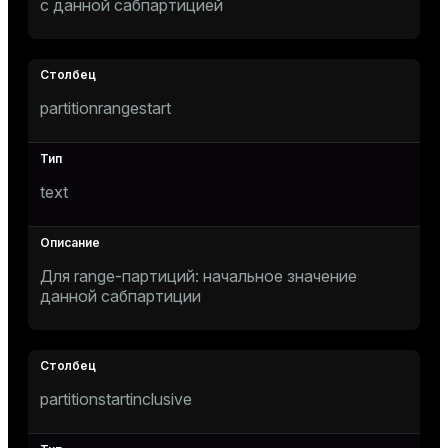
с данной сабпартицией
ement
ion
partitionrangestart
indexes
text
and_indexes_disk
Для range-партиций: начальное значение
данной сабпартиции
isk
_indexes_disk
indexes_licensing
partitionstartinclusive
ompressed