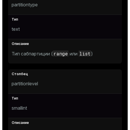
partitiontype
text
range
list
Тип сабпартиции (
или
)
s
partitionlevel
smallint
ations