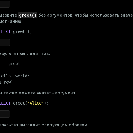
greet()
ызовите
без аргументов, чтобы использовать знач
and_indexes_disk
молчанию:
ations
isk
ELECT
 greet();
per
_indexes_disk
_indexes_licensing
езультат выглядит так:
    greet

--------------

compressed
Hello, world!

1 row)
ы также можете указать аргумент:
s
ELECT
 greet(
'Alice'
);
езультат выглядит следующим образом: