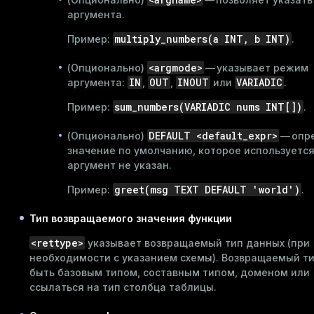
аргумента.
multiply_numbers(a INT, b INT)
Пример:
.
<argmode>
(Опционально)
— указывает режим
IN
OUT
INOUT
VARIADIC
аргумента:
,
,
или
.
sum_numbers(VARIADIC nums INT[])
Пример:
.
DEFAULT <default_expr>
(Опционально)
— опр
значение по умолчанию, которое используется
аргумент не указан.
greet(msg TEXT DEFAULT 'world')
Пример:
.
Тип возвращаемого значения функции
<rettype>
указывает возвращаемый тип данных (при
необходимости с указанием схемы). Возвращаемый т
быть базовым типом, составным типом, доменом или
ссылаться на тип столбца таблицы.