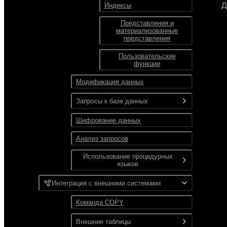
Д
Индексы
Типы таблиц
Представления и
Сжатие данных
материализованные
представления
Распределение
данных
Пользовательские
функции
Партиционирование
Модификация данных
Запросы к базе данных
Шифрование данных
Обзор команды SELECT
Анализ запросов
Типы запросов
Использование процедурных
Использование
JOIN
языков
функций
Подзапросы
PL/Container
Интеграция с внешними системами
Использование
Агрегатные
комплексных типов
функции
CTE
данных
PL/Python
Команда COPY
Оконные функции
Комбинирование
JSON
запросов
Внешние таблицы