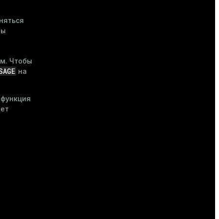
няться
ты
ем. Чтобы
SAGE
на
-функция
ает