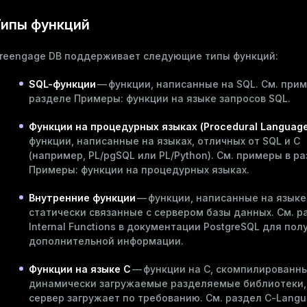
ипы функций
reengage DB поддерживает следующие типы функций:
SQL-функции
— функции, написанные на SQL. См. при
разделе
Примеры: функции на языке запросов SQL
.
Функции на процедурных языках (Procedural Language
функции, написанные на языках, отличных от SQL и C
(например, PL/pgSQL или PL/Python). См. примеры в р
Примеры: функции на процедурных языках
.
Внутренние функции
— функции, написанные на языке
статически связанные с сервером базы данных. См. р
Internal Functions
в документации PostgreSQL для пол
дополнительной информации.
Функции на языке C
— функции на C, скомпилированны
динамически загружаемые разделяемые библиотеки,
сервер загружает по требованию. См. раздел
C-Langu