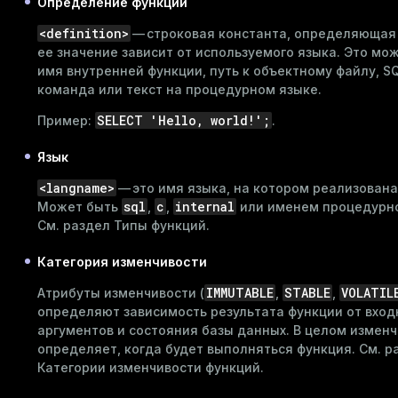
Определение функции
ry
<definition>
— строковая константа, определяющая
ее значение зависит от используемого языка. Это мо
имя внутренней функции, путь к объектному файлу, S
команда или текст на процедурном языке.
ages
SELECT 'Hello, world!';
Пример:
.
s)
tion
(regclass)
Язык
s
e
<langname>
— это имя языка, на котором реализована
sql
c
internal
Может быть
,
,
или именем процедурно
ings
gclass)
См. раздел
Типы функций
.
ass)
Категория изменчивости
se
ction_info(oid)
IMMUTABLE
STABLE
VOLATIL
Атрибуты изменчивости (
,
,
ckend
определяют зависимость результата функции от вход
(regclass)
аргументов и состояния базы данных. В целом измен
g_value_diffs
n_info(regclass)
определяет, когда будет выполняться функция. См. р
Категории изменчивости функций
.
n_versions
d
rameter_name')