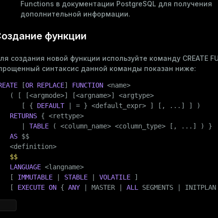
Functions
в документации PostgreSQL для получения
дополнительной информации.
оздание функции
ля создания новой функции используйте команду
CREATE F
прощенный синтаксис данной команды показан ниже:
REATE
 [
OR REPLACE
] 
FUNCTION
 <name>

   ( [ [<argmode>] [<argname>] <argtype>

      [ { 
DEFAULT
 | = } <default_expr> ] [, ...] ] )

RETURNS
 { <rettype>

      | 
TABLE
 ( <
column_name
> <column_type> [, ...] ) }

AS
 $$
   <definition>

$$
LANGUAGE
 <langname>

   [ 
IMMUTABLE
 | 
STABLE
 | 
VOLATILE
 ]

   [ 
EXECUTE
ON
 { 
ANY
 | MASTER | 
ALL
 SEGMENTS | INITPLAN