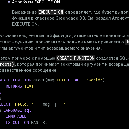
ns
Атрибуты EXECUTE ON
EXECUTE ON
Выражение
определяет, где будет выпол
функция в кластере Greengage DB. См. раздел
Атрибу
er_host
EXECUTE ON
.
per_segment
ользователь, создавший функцию, становится ее владельц
U
оздать функцию, пользователь должен иметь
привилегию
ипы аргументов и тип возвращаемого значения.
queue
CREATE FUNCTION
 этом примере с помощью
создается SQL
reet()
s
, которая принимает текстовый аргумент и возвращ
end
риветственное сообщение:
ement
REATE
FUNCTION
 greet(msg 
TEXT
DEFAULT
'world'
)

s
RETURNS
TEXT
S
$
ELECT
'Hello, '
 || msg || 
'!'
;

$
LANGUAGE
sql
IMMUTABLE
indexes
EXECUTE
ON
 MASTER;