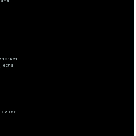
еделяет
, если
ип может