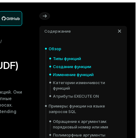
GitHub
Содержание
Обзор
Типы функций
UDF)
Создание функции
Изменение функций
Категории изменчивости
функций
кций. Они
Атрибуты EXECUTE ON
упные
росах.
Примеры: функции на языке
tending
запросов SQL
Обращение к аргументам:
порядковый номер или имя
Полиморфные аргументы