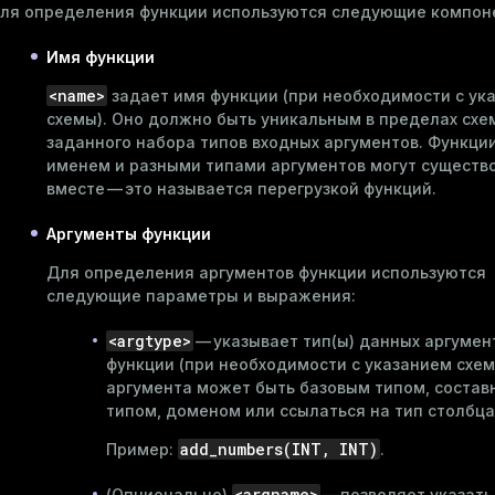
ля определения функции используются следующие компон
Имя функции
<name>
задает имя функции (при необходимости с ук
схемы
). Оно должно быть уникальным в пределах схе
заданного набора типов входных аргументов. Функци
именем и разными типами аргументов могут существ
вместе — это называется перегрузкой функций.
Аргументы функции
Для определения аргументов функции используются
следующие параметры и выражения:
<argtype>
— указывает
тип(ы) данных
аргумен
функции (при необходимости с указанием схем
аргумента может быть базовым типом, соста
типом, доменом или ссылаться на тип столбца
add_numbers(INT, INT)
Пример:
.
<argname>
(Опционально)
— позволяет указать