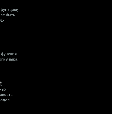
 функцию;
жет быть
QL-
 функция.
го языка.
E
)
ных
чивость
аздел