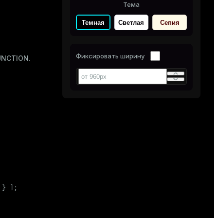
Тема
Темная
Светлая
Сепия
Фиксировать ширину
UNCTION
.
 } ];