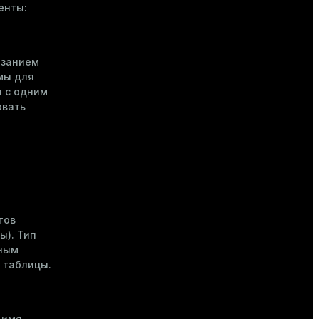
енты:
азанием
мы для
и с одним
овать
тов
ы). Тип
вным
 таблицы.
 имя