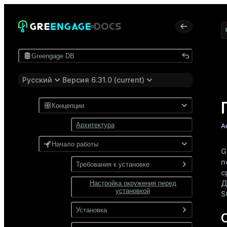
Greengage DB
Русский
Версия 6.31.0 (current)
Концепции
Архитектура
А
Начало работы
G
п
Требования к установке
с
Д
Настройка окружения перед
Программные требования
установкой
S
Требования к сети
Установка