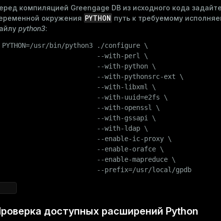
еред компиляцией Greengage DB из исходного кода задайт
PYTHON
еременной окружения
путь к требуемому исполня
s
айлу
python3
:
 
PYTHON=/usr/bin/python3 ./configure \

                         --with-perl \

                         --with-python \

                         --with-pythonsrc-ext \

                         --with-libxml \

                         --with-uuid=e2fs \

_diskspace
                         --with-openssl \

r_query
                         --with-gssapi \

                         --with-ldap \

er_segment
                         --enable-ic-proxy \

                         --enable-orafce \

                         --enable-mapreduce \

                         --prefix=/usr/local/gpdb
роверка доступных расширений Python