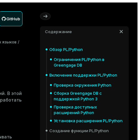
GitHub
Содержание
х языков
Обзор PL/Python
Ограничения PL/Python в
Greengage DB
Включение поддержки PL/Python
Проверка окружения Python
й. В этой
Сборка Greengage DB с
поддержкой Python 3
 работать
Проверка доступных
расширений Python
Установка расширения PL/Python
Создание функции PL/Python
ывать