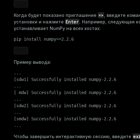
ass)
=>
Когда будет показано приглашение
, введите кома
se
ction_info(oid)
Enter
установки и нажмите
. Например, следующая 
ckend
устанавливает NumPy на всех хостах:
(regclass)
g_value_diffs
pip install numpy==2.2.6
n_info(regclass)
n_versions
d
rameter_name')
ns
Пример вывода:
...

[sdw1] Successfully installed numpy-2.2.6

er_host
...

[ mdw] Successfully installed numpy-2.2.6

per_segment
...

[sdw2] Successfully installed numpy-2.2.6

...

queue
[smdw] Successfully installed numpy-2.2.6

...
s
end
ex
Чтобы завершить интерактивную сессию, введите
ement