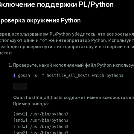
Включение поддержки PL/Python
роверка окружения Python
еред использованием PL/Python убедитесь, что все хосты к
спользуют один и тот же интерпретатор Python. Используйт
pssh
для проверки пути к интерпретатору и его версии на в
остах:
Проверьте, какой исполняемый файл Python использу
$ 
gpssh -s -f hostfile_all_hosts 
which
 python3
Файл
hostfile_all_hosts
содержит имена всех хостов кл
Пример вывода:
[sdw1] /usr/bin/python3

[smdw] /usr/bin/python3

[ mdw] /usr/bin/python3

[sdw2] /usr/bin/python3