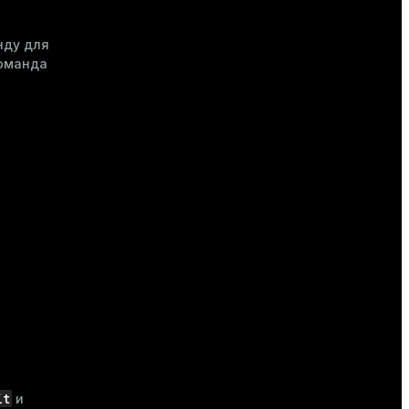
нду для
команда
it
и