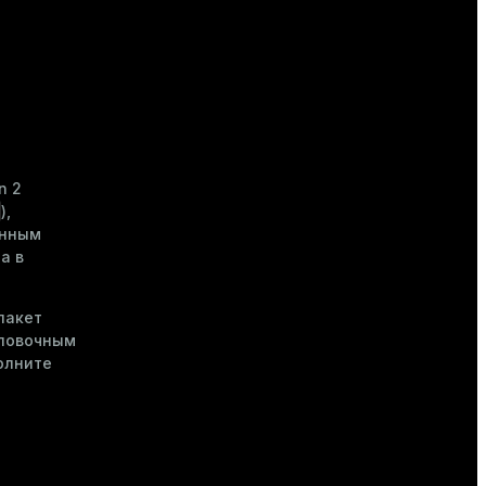
n 2
),
анным
а в
пакет
оловочным
полните