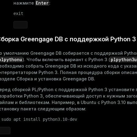
Enter
нажмите
:
s
exit
борка Greengage DB с поддержкой Python 3
indexes
о умолчанию Greengage DB собирается с поддержкой Pytho
plpythonu
plpython3u
). Чтобы включить вариант с Python 3 (
еобходимо собрать Greengage DB из исходного кода с указ
нтерпретатором Python 3. Полная процедура сборки описан
and_indexes_disk
азделе
Сборка и установка Greengage DB
.
ations
isk
еред сборкой PL/Python с поддержкой Python 3 установите 
азработки Python 3, обеспечивающий доступ к нужным заг
per
_indexes_disk
айлам и библиотекам. Например, в Ubuntu с Python 3.10 вы
становку пакета следующим образом:
_indexes_licensing
 
sudo
 apt install python3.10-dev
compressed