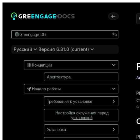
Greengage DB
Русский
Версия 6.31.0 (current)
Концепции
Архитектура
А
Начало работы
P
с
Требования к установке
с
Настройка окружения перед
Программные требования
установкой
Требования к сети
Установка
P