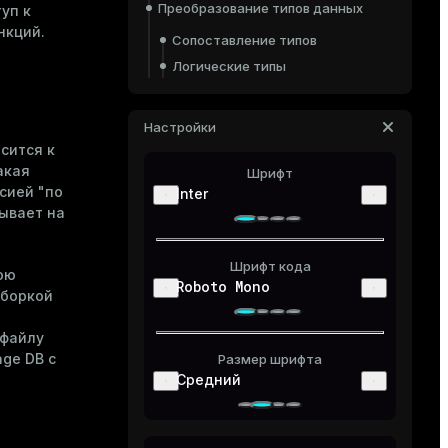
Преобразование типов данных
уп к
нкций.
Сопоставление типов
Логические типы
NULL-значения
Массивы
Настройки
Составные типы
сится к
акая
Функции, возвращающие
Шрифт
множества
сией "по
Inter
ывает на
Анонимные блоки кода
Доступ к базе данных
Шрифт кода
юю
Roboto Mono
Выполнение запроса
сборкой
Подготовка и выполнение
запроса
 файлу
ge DB с
Размер шрифта
Получение результатов частями
Средний
Явные подтранзакции
Использование модулей Python