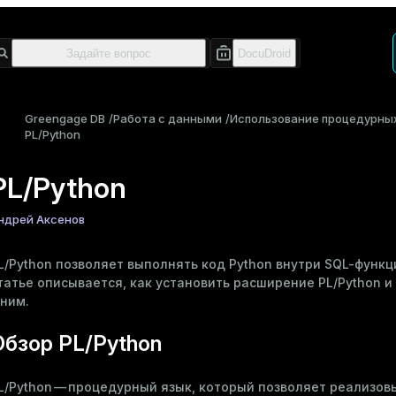
Greengage DB
Работа с данными
Использование процедурны
PL/Python
PL/Python
ндрей Аксенов
L/Python позволяет выполнять код Python внутри SQL-функци
татье описывается, как установить расширение PL/Python и
 ним.
Обзор PL/Python
L/Python — процедурный язык, который позволяет реализов