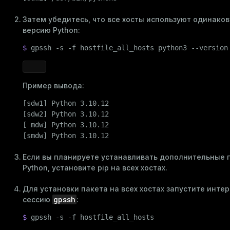
Затем убедитесь, что все хосты используют одинако
версию Python:
$ 
gpssh -s -f hostfile_all_hosts python3 --version
Пример вывода:
[sdw1] Python 3.10.12

ry
[sdw2] Python 3.10.12

[ mdw] Python 3.10.12

[smdw] Python 3.10.12
Если вы планируете устанавливать дополнительные 
ages
s)
Python, установите
pip
на всех хостах.
tion
(regclass)
Для установки пакета на всех хостах запустите инте
s
gpssh
сессию
:
e
$ 
gpssh -s -f hostfile_all_hosts
ings
gclass)