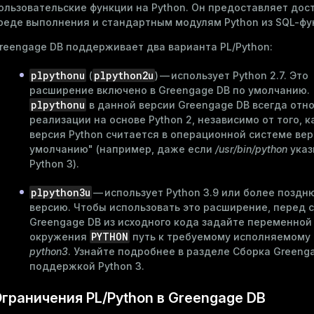
ользовательские функции
на Python. Он предоставляет дост
реде выполнения и стандартным модулям Python из SQL-фу
reengage DB поддерживает два варианта PL/Python:
plpythonu
plpython2u
(
) — использует Python 2.7. Это
расширение включено в Greengage DB по умолчанию.
plpythonu
в данной версии Greengage DB всегда отно
реализации на основе Python 2, независимо от того, к
версия Python считается в операционной системе вер
умолчанию" (например, даже если
/usr/bin/python
указ
Python 3).
plpython3u
— использует Python 3.9 или более поздн
версию. Чтобы использовать это расширение, перед 
Greengage DB из исходного кода задайте переменной
PYTHON
окружения
путь к требуемому исполняемому
python3
. Узнайте подробнее в разделе
Сборка Greenga
поддержкой Python 3
.
граничения PL/Python в Greengage DB