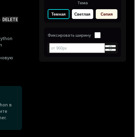
Тема
Темная
Светлая
Сепия
DELETE
и
Фиксировать ширину
Python
n
 новую
hon в
ите
ner
.