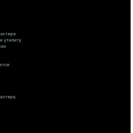
ластера
е утилиту
сех
ется:
астера.