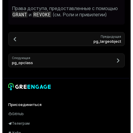
er
Права доступа, предоставленные с помощью
GRANT
REVOKE
и
(см.
Роли и привилегии
)
Предыдущая
pg_largeobject
Следующая
pg_opclass
Присоединиться
GitHub
Телеграм
Хабр