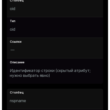
Тема
oid
Темная
Светлая
Сепия
oid
—
Идентификатор строки (скрытый атрибут;
нужно выбрать явно)
ry
nspname