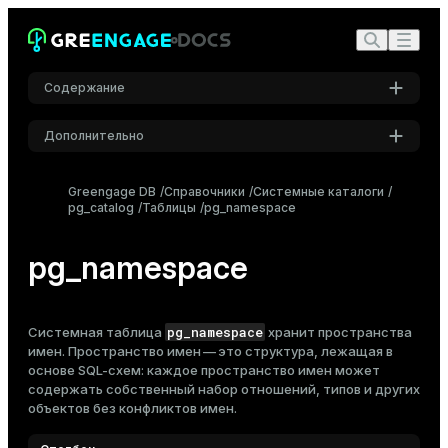
Содержание
Дополнительно
Настройки
Greengage DB
Справочники
Системные каталоги
pg_catalog
Таблицы
Шрифт
pg_namespace
Inter
pg_namespace
Шрифт кода
Roboto Mono
pg_namespace
Системная таблица
хранит пространства
имен. Пространство имен — это структура, лежащая в
основе SQL-
схем
: каждое пространство имен может
содержать собственный набор отношений, типов и других
Размер шрифта
объектов без конфликтов имен.
Средний