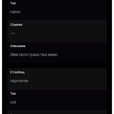
name
tion
—
Имя пространства имен
nspowner
oid