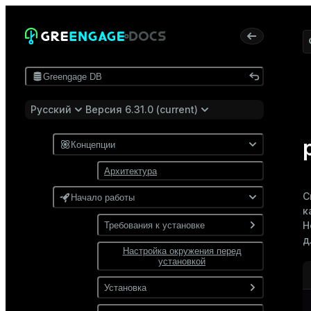
Greengage DB
Русский
Версия 6.31.0 (current)
Концепции
Архитектура
С
Начало работы
к
Н
Требования к установке
д
Настройка окружения перед
Программные требования
установкой
Требования к сети
Установка