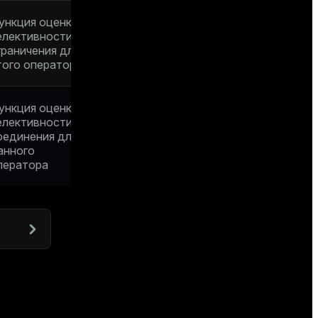
ункция оценки
елективности
граничения для
того оператора
ункция оценки
елективности
оединения для
анного
ператора