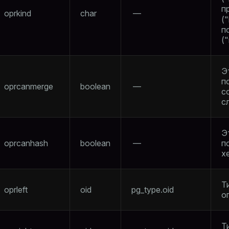
п
oprkind
char
—
("
п
("
Э
п
oprcanmerge
boolean
—
с
с
Э
oprcanhash
boolean
—
п
х
Т
oprleft
oid
pg_type.oid
о
Т