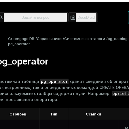
Greengage DB
Справочники
Системные каталоги
pg_catalog
pg_operator
pg_operator
pg_operator
истемная таблица
хранит сведения об опера
ак встроенных, так и определенных командой
CREATE OPER
oprlef
еиспользуемые столбцы содержат нули. Например,
ля префиксного оператора.
Столбец
Тип
Ссылки
И