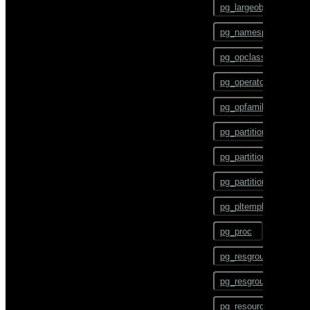
pg_largeobject
BEGIN
pg_namespace
CHECKPOINT
pg_opclass
CLOSE
pg_operator
CLUSTER
pg_opfamily
COMMENT
pg_partition
COMMIT
pg_partition_encoding
COPY
pg_partition_rule
CREATE AGGREGATE
pg_pltemplate
CREATE CAST
pg_proc
CREATE COLLATION
pg_resgroup
CREATE CONVERSION
pg_resgroupcapability
CREATE DATABASE
pg_resourcetype