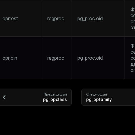
Ф
с
oprrest
regproc
pg_proc.oid
о
э
ry
Ф
с
oprjoin
regproc
pg_proc.oid
с
д
о
tion
Предыдущая
Следующая
pg_opclass
pg_opfamily