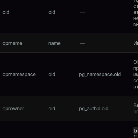
с
oid
oid
—
а
н
в
oprname
name
—
И
O
п
oprnamespace
oid
pg_namespace.oid
и
с
э
В
oprowner
oid
pg_authid.oid
о
b
(