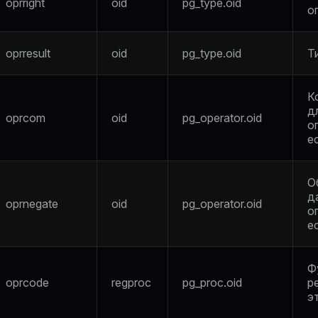
oprright
oid
pg_type.oid
о
oprresult
oid
pg_type.oid
Т
К
д
oprcom
oid
pg_operator.oid
о
е
О
д
oprnegate
oid
pg_operator.oid
о
е
Ф
oprcode
regproc
pg_proc.oid
р
э