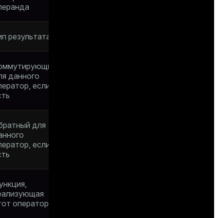
перанда
ип результата
оммутирующий
ля данного
ператор, если
сть
братный для
анного
ператор, если
сть
ункция,
еализующая
тот оператор