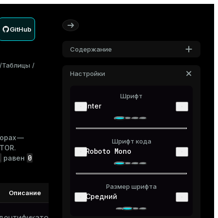
GitHub
Содержание
Таблицы
Настройки
Шрифт
Inter
торах —
Шрифт кода
ATOR
.
Roboto Mono
t
0
равен
Размер шрифта
Описание
Средний
дентификатор