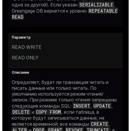
SERIALIZABLE
одна за другой). Если указан
,
REPEATABLE
Greengage DB вернется к уровню
READ
READ WRITE
READ ONLY
Определяет, будет ли транзакция читать и
писать данные или только читать. По
умолчанию используется режим чтения/
записи. При режиме только чтения запрещены
INSERT
UPDATE
следующие команды SQL:
,
,
DELETE
COPY FROM
и
, если таблица, в
которую будут записываться данные, не
CREATE
является временной; все команды
,
ALTER
DROP
GRANT
REVOKE
TRUNCATE
и
;
,
,
; а