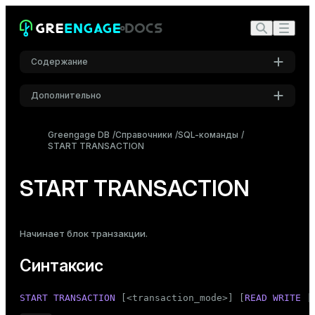
Содержание
Дополнительно
Синтаксис
Настройки
Описание
Greengage DB
Справочники
SQL-команды
START TRANSACTION
Шрифт
Параметры
Inter
Примеры
START TRANSACTION
Совместимость
Шрифт кода
Roboto Mono
См. также
Начинает блок транзакции.
Синтаксис
Размер шрифта
Средний
START
TRANSACTION
 [<transaction_mode>] [
READ
WRITE
 |