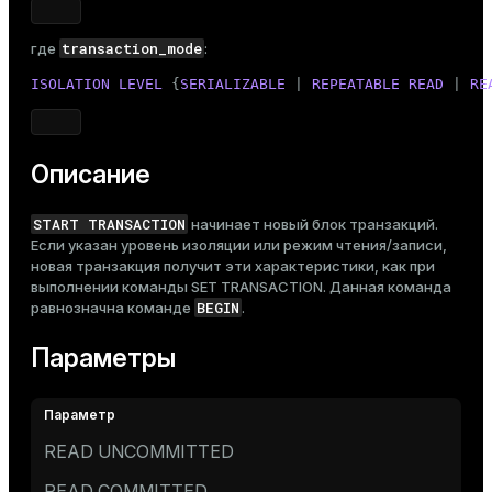
Тема
transaction_mode
где
:
Темная
Светлая
Сепия
ISOLATION
LEVEL
 {
SERIALIZABLE
 | 
REPEATABLE
READ
 | 
RE
Описание
START TRANSACTION
начинает новый блок транзакций.
Если указан уровень изоляции или режим чтения/записи,
новая транзакция получит эти характеристики, как при
выполнении команды
SET TRANSACTION
. Данная команда
BEGIN
равнозначна команде
.
Параметры
READ UNCOMMITTED
READ COMMITTED