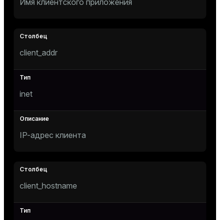
Имя клиентского приложения
er
client_addr
inet
IP-адрес клиента
ges
client_hostname
e
ngs