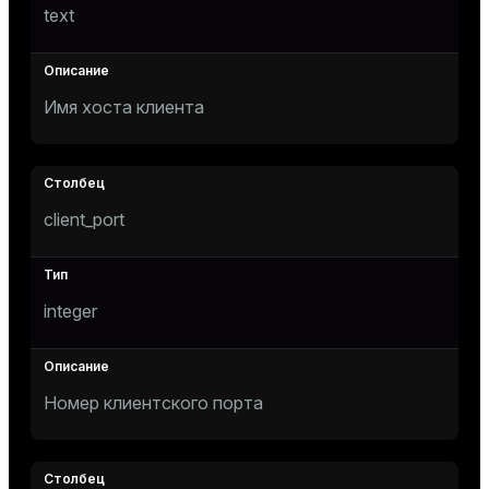
text
e
Имя хоста клиента
g_value_diffs
client_port
er_host
integer
er_segment
Номер клиентского порта
queue
end