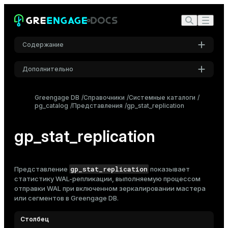
Содержание
Дополнительно
Настройки
Greengage DB
Справочники
Системные каталоги
pg_catalog
Представления
Шрифт
gp_stat_replication
Inter
gp_stat_replication
Шрифт кода
Roboto Mono
gp_stat_replication
Представление
показывает
статистику WAL-репликации, выполняемую процессом
отправки WAL при включенном зеркалировании мастера
или сегментов в Greengage DB.
Размер шрифта
Средний