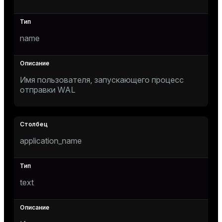
name
Имя пользователя, запускающего процесс
отправки WAL
s
application_name
text
ations