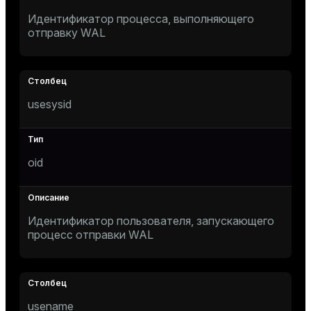
Идентификатор процесса, выполняющего
отправку WAL
tion
s
usesysid
oid
ckend
n_versions
Идентификатор пользователя, запускающего
процесс отправки WAL
ns
usename