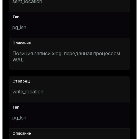
sent_location
gclass)
ass)
pg_lsn
ction_info(oid)
regclass)
_info(regclass)
Позиция записи xlog, переданная процессом
WAL
ameter_name')
write_location
pg_lsn