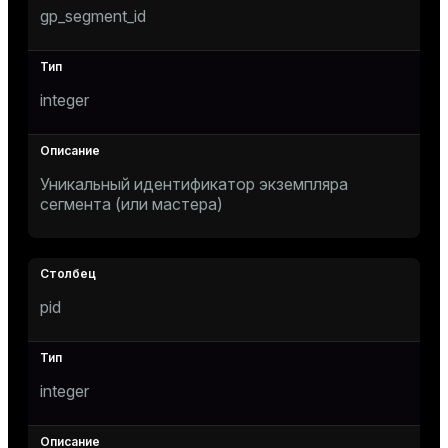
gp_segment_id
Тема
Темная
Светлая
Сепия
integer
Уникальный идентификатор экземпляра
сегмента (или мастера)
pid
ry
integer