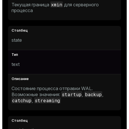
xmin
Текущая граница
для серверного
процесса
s
state
_diskspace
text
r_query
r_segment
Состояние процесса отправки WAL.
startup
backup
Возможные значения:
,
,
catchup
streaming
,
s)
regclass)