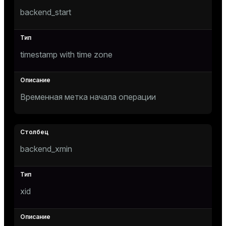
ement
backend_start
ion
timestamp with time zone
indexes
Временная метка начала операции
and_indexes_disk
backend_xmin
isk
_indexes_disk
indexes_licensing
xid
ompressed