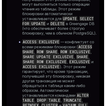
могут выполняться только операции
чтения из таблицы. Этот режим
блокировки автоматически
UPDATE
SELECT
устанавливается для
,
FOR UPDATE
DELETE
и
в Greengage DB
(что обеспечивает более строгую
блокировку, чем в обычном PostgreSQL).
ACCESS EXCLUSIVE
— конфликтует со
ACCESS
всеми режимами блокировки (
SHARE
ROW SHARE
ROW EXCLUSIVE
,
,
,
SHARE UPDATE EXCLUSIVE
SHARE
,
,
SHARE ROW EXCLUSIVE
EXCLUSIVE
,
и
ACCESS EXCLUSIVE
). Этот режим
гарантирует, что кроме транзакции,
получившей эту блокировку, никакая
другая транзакция не может
обращаться к таблице каким-либо
образом. Автоматически
ALTER
устанавливается командами
TABLE
DROP TABLE
TRUNCATE
,
,
,
REINDEX
CLUSTER
VACUUM FULL
,
и
.