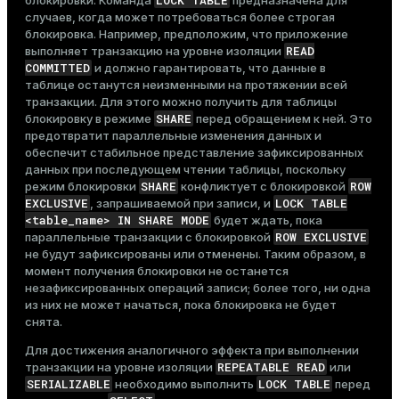
LOCK TABLE
блокировки. Команда
предназначена для
случаев, когда может потребоваться более строгая
блокировка. Например, предположим, что приложение
READ
выполняет транзакцию на уровне изоляции
COMMITTED
и должно гарантировать, что данные в
таблице останутся неизменными на протяжении всей
транзакции. Для этого можно получить для таблицы
SHARE
блокировку в режиме
перед обращением к ней. Это
предотвратит параллельные изменения данных и
обеспечит стабильное представление зафиксированных
данных при последующем чтении таблицы, поскольку
SHARE
ROW
режим блокировки
конфликтует с блокировкой
EXCLUSIVE
LOCK TABLE
, запрашиваемой при записи, и
<table_name> IN SHARE MODE
будет ждать, пока
ROW EXCLUSIVE
параллельные транзакции с блокировкой
не будут зафиксированы или отменены. Таким образом, в
момент получения блокировки не останется
незафиксированных операций записи; более того, ни одна
из них не может начаться, пока блокировка не будет
снята.
Для достижения аналогичного эффекта при выполнении
REPEATABLE READ
транзакции на уровне изоляции
или
SERIALIZABLE
LOCK TABLE
необходимо выполнить
перед