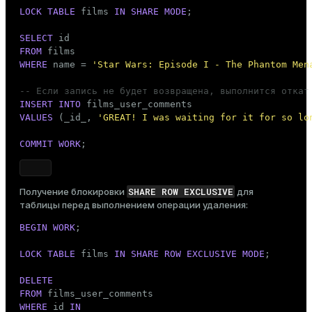
LOCK
TABLE
 films 
IN
SHARE MODE
;

SELECT
FROM
WHERE
 name = 
'Star Wars: Episode I - The Phantom Men
-- Если запись не будет возвращена, выполнится откат
INSERT
INTO
VALUES
 (_id_, 
'GREAT! I was waiting for it for so lo
COMMIT
WORK
;
SHARE ROW EXCLUSIVE
Получение блокировки
для
таблицы перед выполнением операции удаления:
BEGIN
WORK
;

LOCK
TABLE
 films 
IN
SHARE
ROW
EXCLUSIVE MODE
;

DELETE
FROM
WHERE
 id 
IN