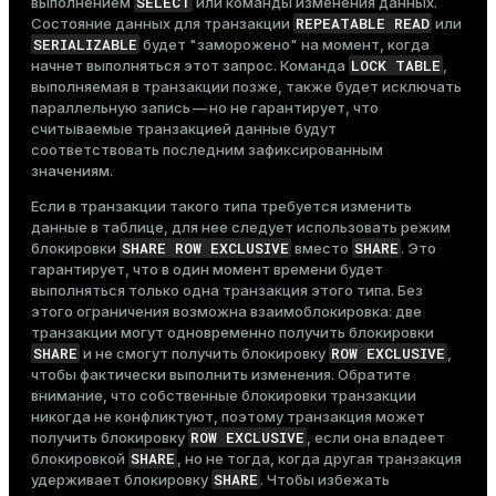
SELECT
выполнением
или команды изменения данных.
REPEATABLE READ
Состояние данных для транзакции
или
SERIALIZABLE
будет "заморожено" на момент, когда
LOCK TABLE
начнет выполняться этот запрос. Команда
,
выполняемая в транзакции позже, также будет исключать
параллельную запись — но не гарантирует, что
считываемые транзакцией данные будут
соответствовать последним зафиксированным
значениям.
Если в транзакции такого типа требуется изменить
данные в таблице, для нее следует использовать режим
SHARE ROW EXCLUSIVE
SHARE
блокировки
вместо
. Это
гарантирует, что в один момент времени будет
выполняться только одна транзакция этого типа. Без
этого ограничения возможна взаимоблокировка: две
транзакции могут одновременно получить блокировки
SHARE
ROW EXCLUSIVE
и не смогут получить блокировку
,
чтобы фактически выполнить изменения. Обратите
внимание, что собственные блокировки транзакции
никогда не конфликтуют, поэтому транзакция может
ROW EXCLUSIVE
получить блокировку
, если она владеет
SHARE
блокировкой
, но не тогда, когда другая транзакция
SHARE
удерживает блокировку
. Чтобы избежать