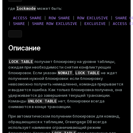
Тема
lockmode
где
может быть:
Темная
Светлая
Сепия
ACCESS
SHARE
 | 
ROW
SHARE
 | 
ROW
EXCLUSIVE
 | 
SHARE
U
| 
SHARE
 | 
SHARE
ROW
EXCLUSIVE
 | 
EXCLUSIVE
 | 
ACCESS
E
Описание
LOCK TABLE
получает блокировку на уровне таблицы,
ожидая при необходимости снятия конфликтующих
NOWAIT
LOCK TABLE
блокировок. Если указан
,
не ждет
получения нужной блокировки: если блокировку
невозможно получить немедленно, команда прерывается
и выдается ошибка. Как только блокировка получена, она
удерживается до завершения текущей транзакции.
UNLOCK TABLE
Команды
нет; блокировки всегда
снимаются в конце транзакции.
При автоматическом получении блокировок для команд,
обращающихся к таблицам, Greengage DB всегда
использует наименее ограничивающий режим