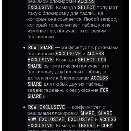
ACCESS
режимом блокировки
EXCLUSIVE
SELECT
. Команда
получает
такую блокировку для таблиц, на
которые она ссылается. Любой запрос,
который только читает таблицу и не
изменяет ее, получает этот режим
блокировки.
ROW SHARE
— конфликтует с режимами
EXCLUSIVE
ACCESS
блокировки
и
EXCLUSIVE
SELECT FOR
. Команда
SHARE
автоматически получает эту
блокировку для целевых таблиц (в
ACCESS
дополнение к блокировкам
SHARE
для любых других таблиц,
FOR
задействованных без указания
SHARE
).
ROW EXCLUSIVE
— конфликтует с
SHARE
SHARE
режимами блокировки
,
ROW EXCLUSIVE
EXCLUSIVE
ACCESS
,
и
EXCLUSIVE
INSERT
COPY
. Команды
и