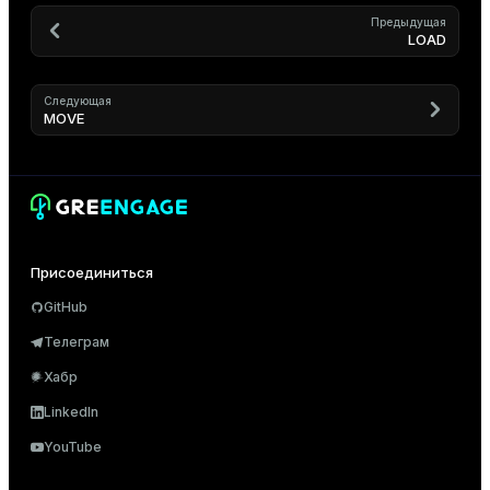
Предыдущая
LOAD
er_host
Следующая
MOVE
er_segment
queue
end
Присоединиться
ement
GitHub
s
Телеграм
Хабр
LinkedIn
indexes
YouTube