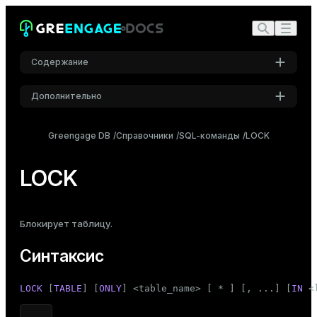
Содержание
Дополнительно
Синтаксис
Настройки
Описание
Greengage DB
Справочники
SQL-команды
LOCK
Шрифт
Параметры
Inter
LOCK
Примечания
Примеры
Шрифт кода
Блокирует таблицу.
Roboto Mono
Совместимость
Синтаксис
Размер шрифта
LOCK
 [
TABLE
] [
ONLY
] <
table_name
> [ * ] [, ...] [
IN
 <
Средний