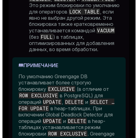
Это режим блокировки по умолчанию
LOCK TABLE
для операторов
, если
явно не выбран другой режим. Эта
блокировка также кратковременно
VACUUM
устанавливается командой
FULL
(без
) в таблицах,
оптимизированных для добавления
данных, во время обработки.
ПРИМЕЧАНИЕ
По умолчанию Greengage DB
устанавливает более строгую
EXCLUSIVE
блокировку
(в отличие от
ROW EXCLUSIVE
в PostgreSQL) для
UPDATE
DELETE
SELECT …​
операций
,
и
FOR UPDATE
в heap-таблицах. При
включении Global Deadlock Detector для
UPDATE
DELETE
операций
и
в heap-
таблицах устанавливается режим
ROW EXCLUSIVE
блокировки
. Greengage