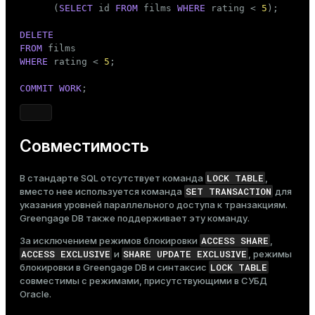
ry
      (
SELECT
 id 
FROM
 films 
WHERE
 rating < 
5
);

DELETE
FROM
WHERE
 rating < 
5
;

COMMIT
WORK
;
ges
s)
tion
regclass)
s
e
Совместимость
ngs
gclass)
LOCK TABLE
В стандарте SQL отсутствует команда
,
SET TRANSACTION
вместо нее используется команда
для
ass)
указания уровней параллельного доступа к транзакциям.
e
Greengage DB также поддерживает эту команду.
ction_info(oid)
ckend
ACCESS SHARE
За исключением режимов блокировки
,
regclass)
ACCESS EXCLUSIVE
SHARE UPDATE EXCLUSIVE
и
, режимы
g_value_diffs
LOCK TABLE
блокировки в Greengage DB и синтаксис
_info(regclass)
совместимы с режимами, присутствующими в СУБД
n_versions
Oracle.
ameter_name')
ns