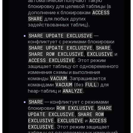
автоматически получают такую
блокировку для целевой таблицы (в
ACCESS
дополнение к блокировкам
SHARE
для любых других
задействованных таблиц).
SHARE UPDATE EXCLUSIVE
—
конфликтует с режимами блокировки
SHARE UPDATE EXCLUSIVE
SHARE
,
,
SHARE ROW EXCLUSIVE
EXCLUSIVE
,
и
ACCESS EXCLUSIVE
. Этот режим
защищает таблицу от одновременного
изменения схемы и выполнения
VACUUM
команды
. Запрашивается
VACUUM
FULL
командами
(без
) для
ANALYZE
heap-таблиц и
.
SHARE
— конфликтует с режимами
ROW EXCLUSIVE
SHARE
блокировки
,
UPDATE EXCLUSIVE
SHARE ROW
,
EXCLUSIVE
EXCLUSIVE
ACCESS
,
и
EXCLUSIVE
. Этот режим защищает
таблицу от одновременных изменений