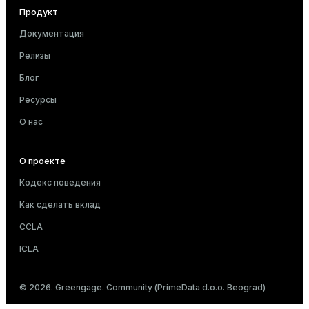
Продукт
Документация
and_indexes_disk
Релизы
ations
isk
Блог
er
_indexes_disk
Ресурсы
indexes_licensing
О нас
О проекте
ompressed
Кодекс поведения
Как сделать вклад
s
CCLA
ICLA
© 2026. Greengage. Community (PrimeData d.o.o. Beograd)