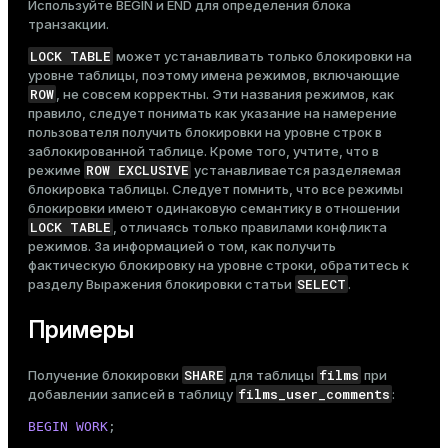
Используйте
BEGIN
и
END
для определения блока
транзакции.
LOCK TABLE
может устанавливать только блокировки на
уровне таблицы, поэтому имена режимов, включающие
ROW
, не совсем корректны. Эти названия режимов, как
правило, следует понимать как указание на намерение
пользователя получить блокировки на уровне строк в
заблокированной таблице. Кроме того, учтите, что в
ROW EXCLUSIVE
режиме
устанавливается разделяемая
блокировка таблицы. Следует помнить, что все режимы
блокировки имеют одинаковую семантику в отношении
LOCK TABLE
, отличаясь только правилами конфликта
режимов. За информацией о том, как получить
фактическую блокировку на уровне строки, обратитесь к
SELECT
разделу
Выражения блокировки
статьи
.
Примеры
SHARE
films
Получение блокировки
для таблицы
при
films_user_comments
добавлении записей в таблицу
:
BEGIN
WORK
;
